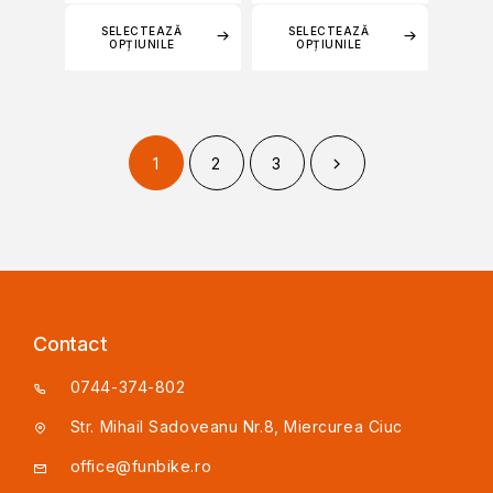
SELECTEAZĂ
SELECTEAZĂ
OPȚIUNILE
OPȚIUNILE
1
2
3
Contact
0744-374-802
Str. Mihail Sadoveanu Nr.8, Miercurea Ciuc
office@funbike.ro