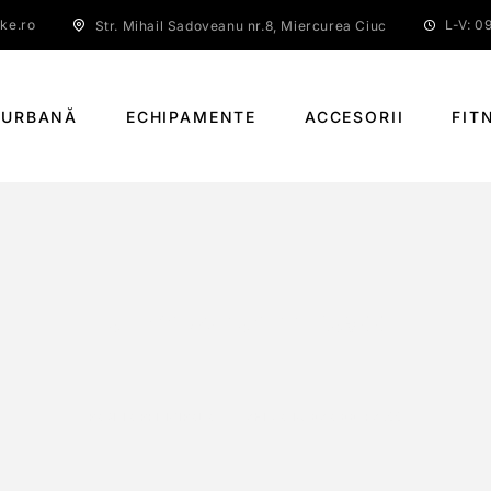
ke.ro
L-V: 09
Str. Mihail Sadoveanu nr.8, Miercurea Ciuc
 URBANĂ
ECHIPAMENTE
ACCESORII
FIT
SHIMANO BSA BB-RS500
PAGINĂ PRINCIPALĂ
SHIMANO BSA BB-RS500