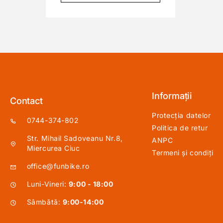
Informații
Contact
Protecția datelor
0744-374-802
Politica de retur
Str. Mihail Sadoveanu Nr.8,
ANPC
Miercurea Ciuc
Termeni și condiți
office@funbike.ro
Luni-Vineri:
9:00 - 18:00
Sâmbătă:
9:00-14:00