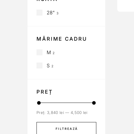
28"
3
MĂRIME CADRU
M
2
S
2
PREȚ
Preț:
3,840 lei
—
4,500 lei
FILTREAZĂ