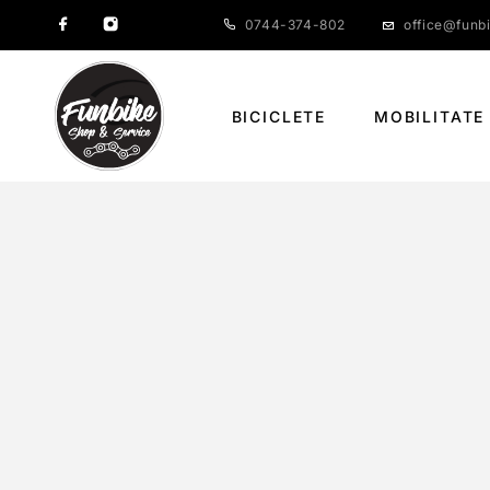
0744-374-802
office@funbi
BICICLETE
MOBILITATE