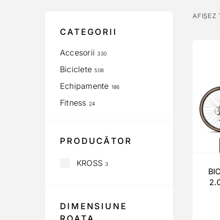
AFIȘEZ
CATEGORII
Accesorii
330
Biciclete
508
Echipamente
186
Fitness
24
PRODUCĂTOR
KROSS
3
BI
2.
DIMENSIUNE
ROATA