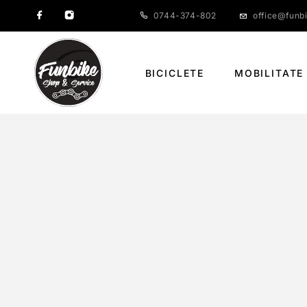
0744-374-802
office@funbi
BICICLETE
MOBILITATE
SM