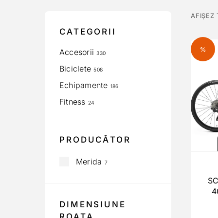
AFIȘEZ
CATEGORII
%
Accesorii
330
Biciclete
508
Echipamente
186
Fitness
24
PRODUCĂTOR
Merida
7
S
4
DIMENSIUNE
ROATA