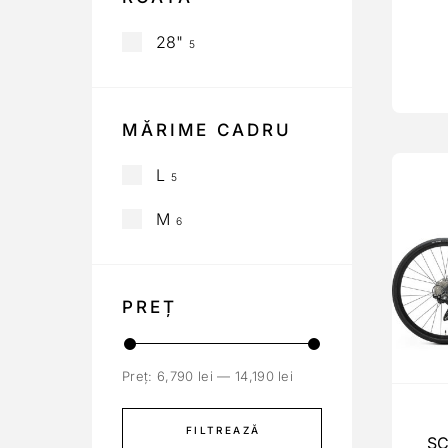
28"
5
MĂRIME CADRU
L
5
M
6
PREȚ
Preț:
6,790 lei
—
14,190 lei
FILTREAZĂ
S