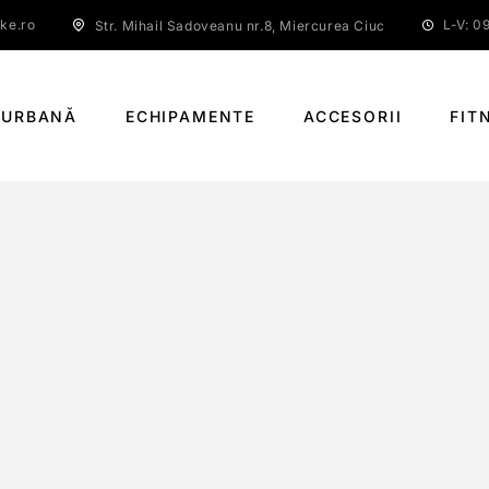
ke.ro
L-V: 09
Str. Mihail Sadoveanu nr.8, Miercurea Ciuc
 URBANĂ
ECHIPAMENTE
ACCESORII
FIT
-BB71-41B, PRESSFIT 8
PAGINĂ PRINCIPALĂ
SM-BB71-41B, PRESSFIT 86.5