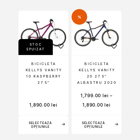
%
STOC
EPUIZAT
BICICLETA
BICICLETA
KELLYS VANITY
KELLYS VANITY
10 RASPBERRY
20 27.5″
27.5″
ALBASTRU 2020
1,799.00
lei
–
1,890.00
lei
1,890.00
lei
SELECTEAZĂ
SELECTEAZĂ
OPȚIUNILE
OPȚIUNILE