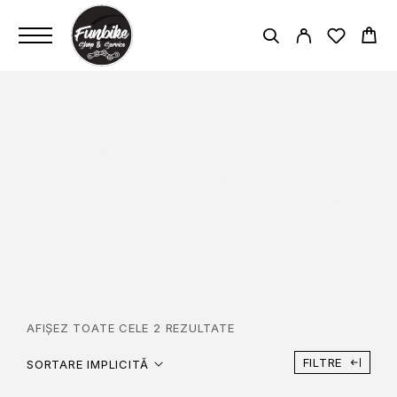
KLS ACTIVE - DIAM
30.9MM / LENGTH
350MM (M), 400MM (L)
PAGINĂ PRINCIPALĂ
KLS ACTIVE - DIAM 30.9MM / LENGTH
350MM (M), 400MM (L)
AFIȘEZ TOATE CELE 2 REZULTATE
FILTRE
SORTARE IMPLICITĂ