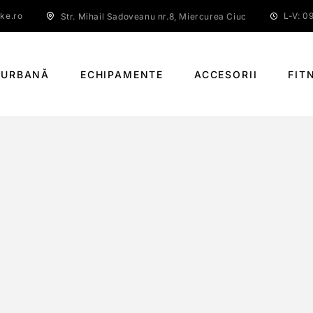
ke.ro
L-V: 09
Str. Mihail Sadoveanu nr.8, Miercurea Ciuc
 URBANĂ
ECHIPAMENTE
ACCESORII
FIT
KLS EBONY WOMEN
PAGINĂ PRINCIPALĂ
KLS EBONY WOMEN