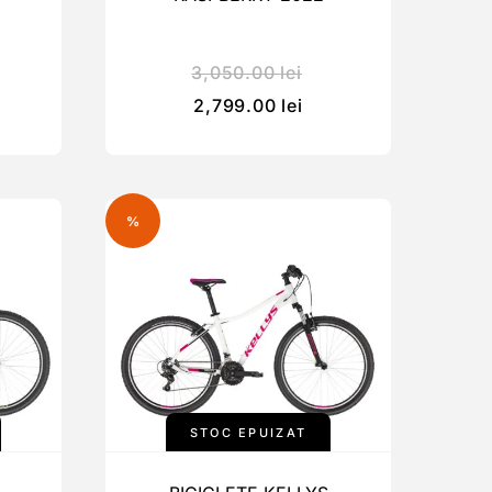
3,050.00
lei
2,799.00
lei
%
STOC EPUIZAT