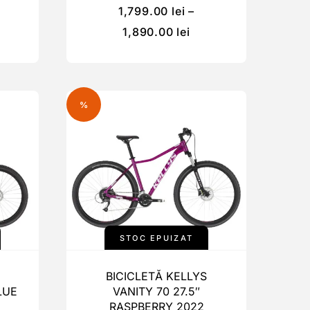
1,799.00
lei
–
1,890.00
lei
%
STOC EPUIZAT
BICICLETĂ KELLYS
LUE
VANITY 70 27.5″
RASPBERRY 2022