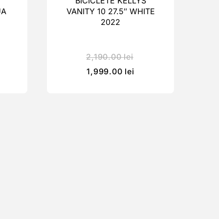
BICICLETE KELLYS
UA
VANITY 10 27.5″ WHITE
2022
2,190.00
lei
1,999.00
lei