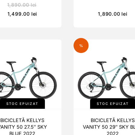
1,890.00
lei
1,499.00
lei
1,890.00
lei
%
STOC EPUIZAT
STOC EPUIZAT
BICICLETĂ KELLYS
BICICLETĂ KELLYS
VANITY 50 27.5″ SKY
VANITY 50 29″ SKY B
BLUE 2022
2022