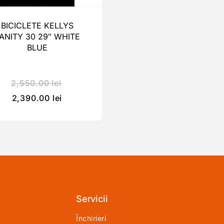
BICICLETE KELLYS
ANITY 30 29″ WHITE
BLUE
2,550.00
lei
2,390.00
lei
Servicii
Închirieri