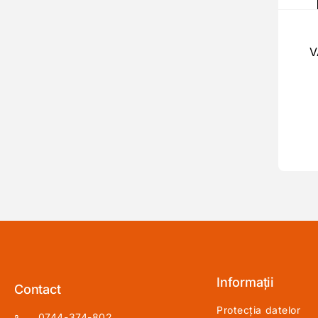
V
Informații
Contact
Protecția datelor
0744-374-802