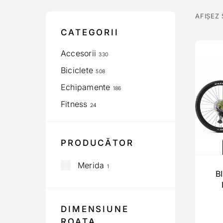
AFIȘEZ
CATEGORII
Accesorii
330
Biciclete
508
Echipamente
186
Fitness
24
PRODUCĂTOR
Merida
1
B
DIMENSIUNE
ROATA