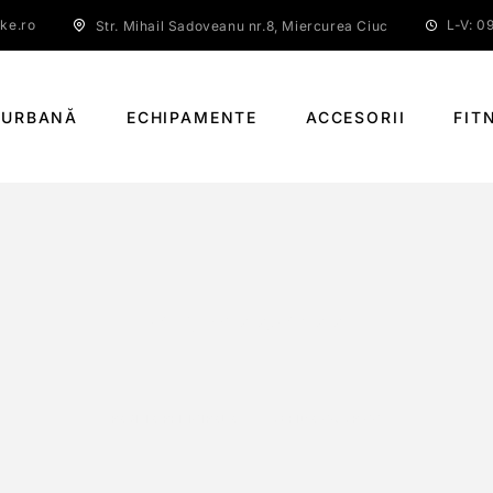
ke.ro
L-V: 09
Str. Mihail Sadoveanu nr.8, Miercurea Ciuc
 URBANĂ
ECHIPAMENTE
ACCESORII
FIT
MERIDA COMP CC
PAGINĂ PRINCIPALĂ
MERIDA COMP CC