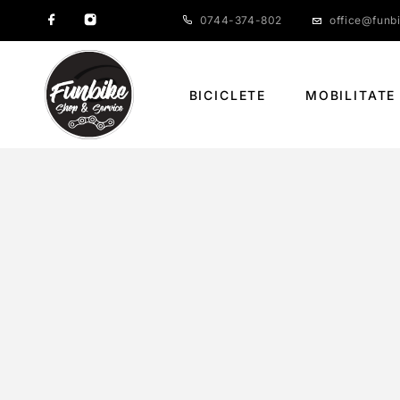
0744-374-802
office@funbi
BICICLETE
MOBILITATE