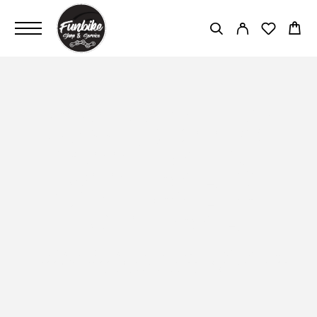
RADON COMPETITION
DROPPER, 31.6MM (16"
125MM TRAVEL, 18"
150MM TRAVEL, 20"
150MM TRAVEL, 22"
150MM TRAVEL)
PAGINĂ PRINCIPALĂ
RADON COMPETITION DROPPER,
31.6MM (16" 125MM TRAVEL, 18" 150MM TRAVEL, 20" 150MM
TRAVEL, 22" 150MM TRAVEL)