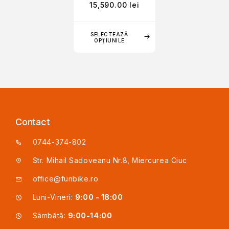
15,590.00
lei
SELECTEAZĂ
OPȚIUNILE
Contact
0744-374-802
Str. Mihail Sadoveanu Nr.8, Miercurea Ciuc
office@funbike.ro
Luni-Vineri:
9:00 - 18:00
Sâmbătă:
9:00-14:00