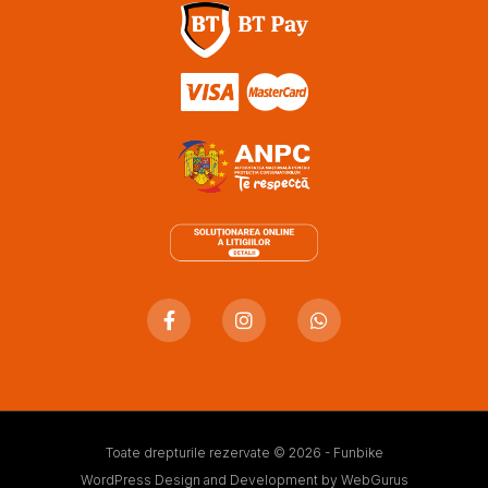
Toate drepturile rezervate © 2026 - Funbike
WordPress Design and Development by
WebGurus