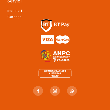
Servicii
Închirieri
Garanție