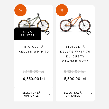
%
%
STOC
EPUIZAT
BICICLETĂ
BICICLETĂ
KELLYS WHIP 70
KELLYS WHIP 70
DJ DUSTY
ORANGE MY25
5,149.00
lei
6,120.00
lei
4,550.00
lei
5,590.00
lei
SELECTEAZĂ
SELECTEAZĂ
OPȚIUNILE
OPȚIUNILE