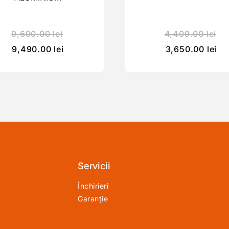
9,690.00
lei
4,409.00
lei
9,490.00
lei
3,650.00
lei
Servicii
Închirieri
Garanție