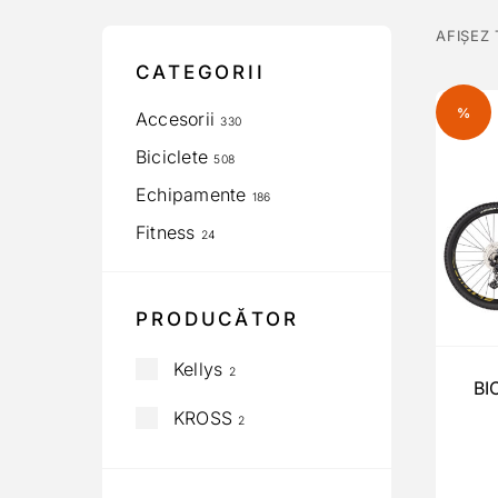
AFIȘEZ
CATEGORII
%
Accesorii
330
Biciclete
508
Echipamente
186
Fitness
24
PRODUCĂTOR
Kellys
2
BI
KROSS
2