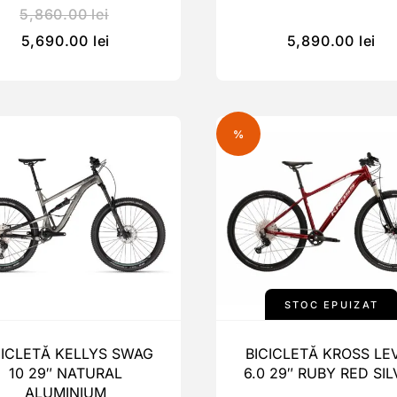
5,860.00
lei
5,690.00
lei
5,890.00
lei
%
STOC EPUIZAT
CICLETĂ KELLYS SWAG
BICICLETĂ KROSS LE
10 29″ NATURAL
6.0 29″ RUBY RED SIL
ALUMINIUM