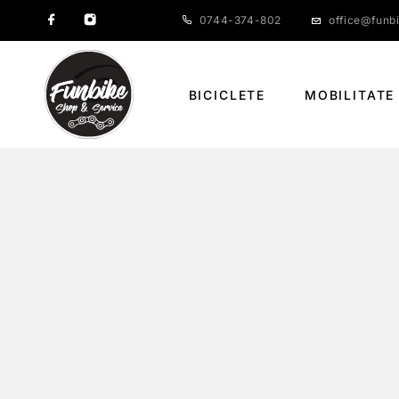
0744-374-802
office@funbi
BICICLETE
MOBILITATE