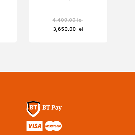
4,409.00
lei
3,650.00
lei