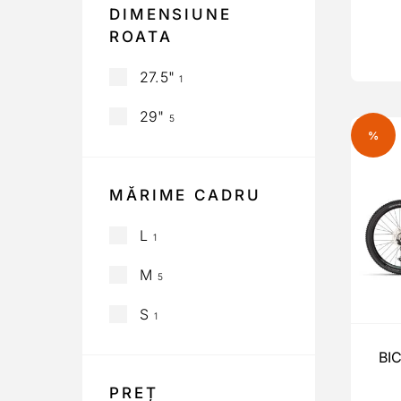
DIMENSIUNE
ROATA
27.5"
1
29"
5
%
MĂRIME CADRU
L
1
M
5
S
1
BI
PREȚ