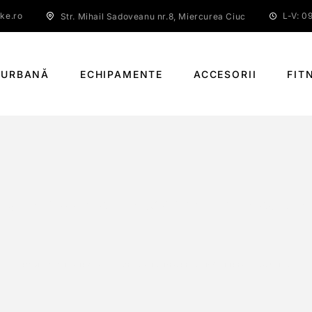
ke.ro
L-V: 09
Str. Mihail Sadoveanu nr.8, Miercurea Ciuc
 URBANĂ
ECHIPAMENTE
ACCESORII
FIT
SHIMANO DEORE M6100 (DIRECT MOUNT)
PAGINĂ PRINCIPALĂ
SHIMANO DEORE M6100 (DIRECT MOUNT)