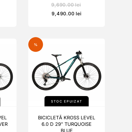
9,690.00
lei
9,490.00
lei
%
STOC EPUIZAT
VEL
BICICLETĂ KROSS LEVEL
VER
6.0 D 29″ TURQUOISE
BLUE