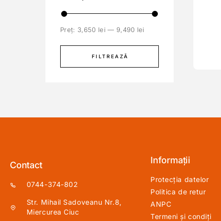
Preț:
3,650 lei
—
9,490 lei
FILTREAZĂ
Informații
Contact
Protecția datelor
0744-374-802
Politica de retur
Str. Mihail Sadoveanu Nr.8,
ANPC
Miercurea Ciuc
Termeni și condiți