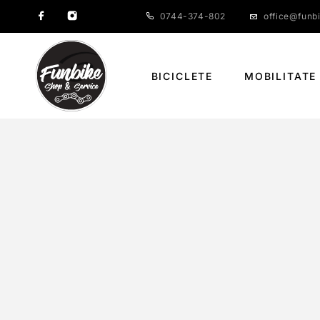
0744-374-802
office@funbi
BICICLETE
MOBILITATE