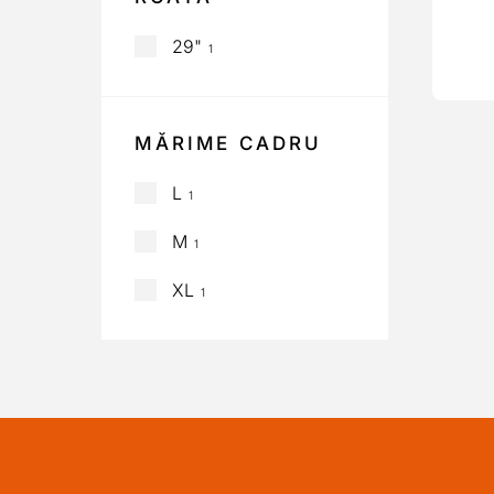
29"
1
MĂRIME CADRU
L
1
M
1
XL
1