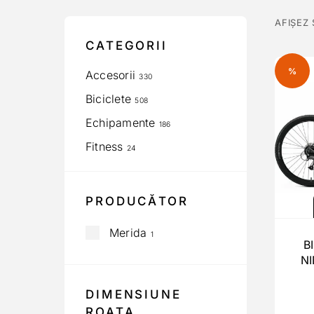
AFIȘEZ
CATEGORII
%
Accesorii
330
Biciclete
508
Echipamente
186
Fitness
24
PRODUCĂTOR
Merida
1
B
NI
DIMENSIUNE
ROATA