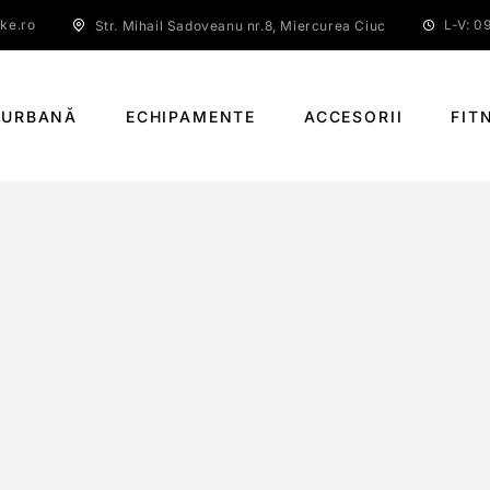
ke.ro
L-V: 09
Str. Mihail Sadoveanu nr.8, Miercurea Ciuc
 URBANĂ
ECHIPAMENTE
ACCESORII
FIT
SHIMANO RD-M370
PAGINĂ PRINCIPALĂ
SHIMANO RD-M370