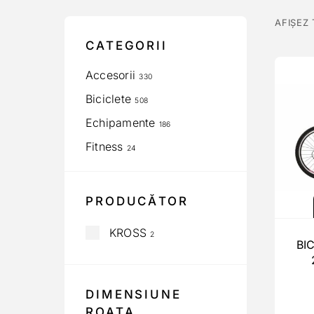
AFIȘEZ
CATEGORII
Accesorii
330
Biciclete
508
Echipamente
186
Fitness
24
PRODUCĂTOR
KROSS
2
BI
DIMENSIUNE
ROATA