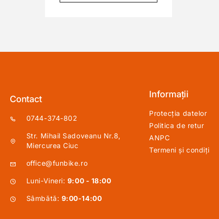
Informații
Contact
Protecția datelor
0744-374-802
Politica de retur
Str. Mihail Sadoveanu Nr.8,
ANPC
Miercurea Ciuc
Termeni și condiți
office@funbike.ro
Luni-Vineri:
9:00 - 18:00
Sâmbătă:
9:00-14:00