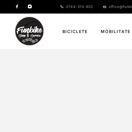
0744-374-802
office@funbi
BICICLETE
MOBILITATE